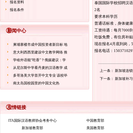
报名资料
泰国国际学校招聘汉语
2名
报名条件
要求本科学历
普通话标准，身体健康
工资待遇：每月7000到
新闻中心
吃饭免费，有住房补贴
现在报名4月底到岗，
柬埔寨楼市成中国投资者新目标 地
报名电话：15037102
意大利西西里建设中文教学网络 推
学啥外语能“吃香”？俄媒建议：学
从尼尔斯中学看丹麦的汉语教学 成
上一条：
新加坡连锁
多哥洛美大学首开中文专业 该校毕
下一条：
新加坡补习中
南太岛国校园里的中国文化热
友情链接
ITA国际汉语教师协会考务中心
中国教育部
新加坡教育部
美国教育部