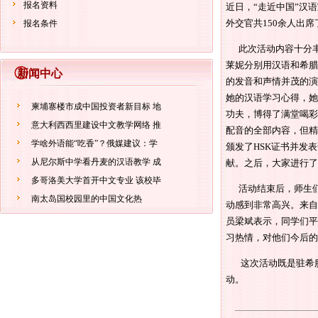
报名资料
近日，“走近中国”汉
外交官共150余人出席
报名条件
此次活动内容十分丰
莱妮分别用汉语和希腊
新闻中心
的发音和声情并茂的演
她的汉语学习心得，她
柬埔寨楼市成中国投资者新目标 地
功夫，博得了满堂喝彩
意大利西西里建设中文教学网络 推
配音的全部内容，但精
学啥外语能“吃香”？俄媒建议：学
颁发了HSK证书并发
从尼尔斯中学看丹麦的汉语教学 成
献。之后，大家进行了
多哥洛美大学首开中文专业 该校毕
活动结束后，师生们
南太岛国校园里的中国文化热
动感到非常高兴。来自
员梁斌表示，同学们平
习热情，对他们今后的
这次活动既是驻希腊
动。